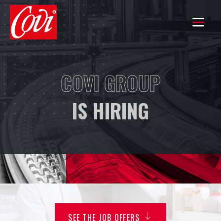
HOME
COVI GROUP
THE GROUP
IS HIRING
COMMITMENTS
OUR KNOW-HOW
OUR BRANDS
EXPORT
SEE THE JOB OFFERS