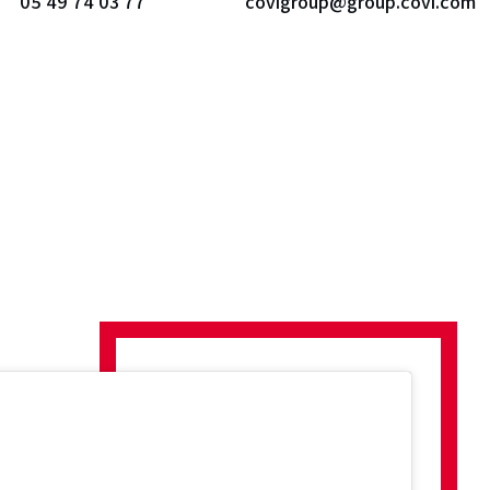
05 49 74 03 77
covigroup@group.covi.com